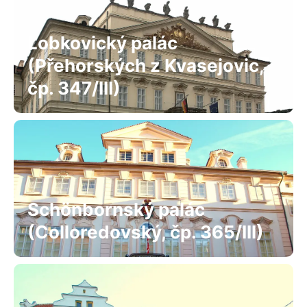
Lobkovický palác
(Přehorských z Kvasejovic,
čp. 347/III)
Schönbornský palác
(Colloredovský, čp. 365/III)