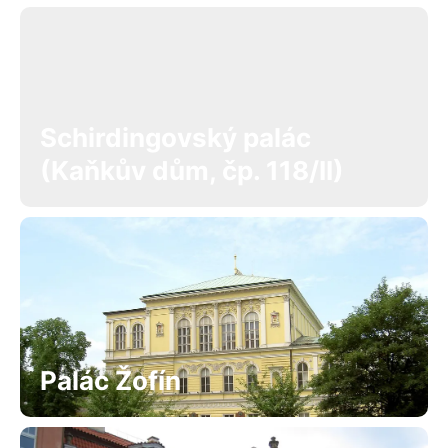
Schirdingovský palác
(Kaňkův dům, čp. 118/II)
Palác Žofín