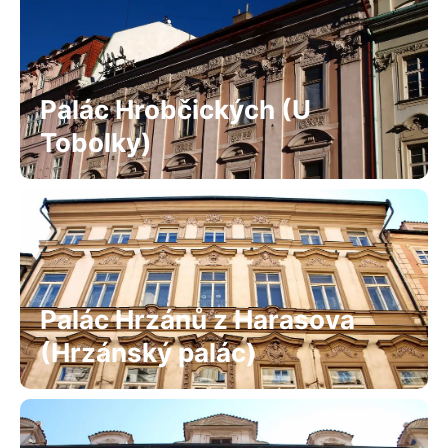
Palác Hrobčických (U
Tobolky)
Palác Hrzánů z Harasova
(Hrzánský palác)