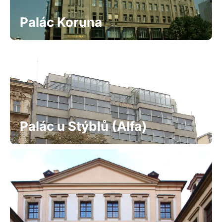
Palác Koruna
Palác u Stýblů (Alfa)