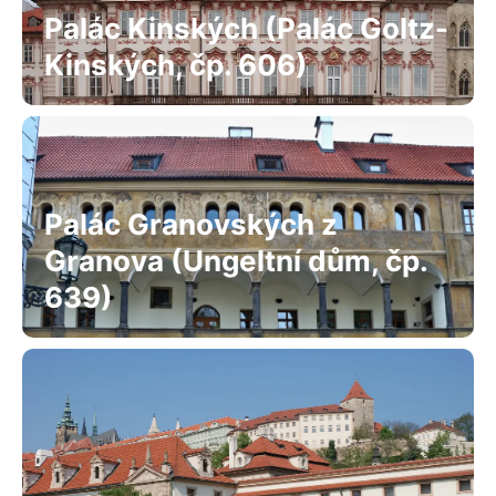
Palác Kinských (Palác Goltz-
Kinských, čp. 606)
Palác Granovských z
Granova (Ungeltní dům, čp.
639)