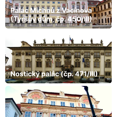
Palác Michnů z Vacínova
(Tyršův dům, čp. 450/III)
Nostický palác (čp. 471/III)