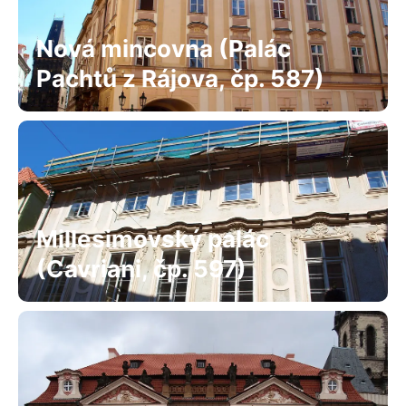
Nová mincovna (Palác
Pachtů z Rájova, čp. 587)
Millesimovský palác
(Cavriani, čp. 597)