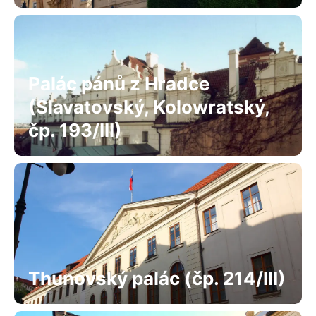
Palác pánů z Hradce
(Slavatovský, Kolowratský,
čp. 193/III)
Thunovský palác (čp. 214/III)