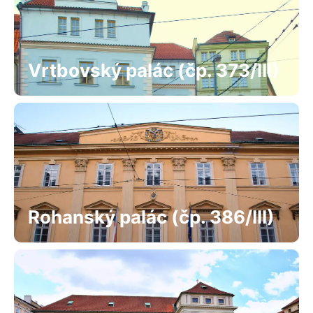
Vrtbovský palác (čp. 373/III)
Rohanský palác (čp. 386/III)