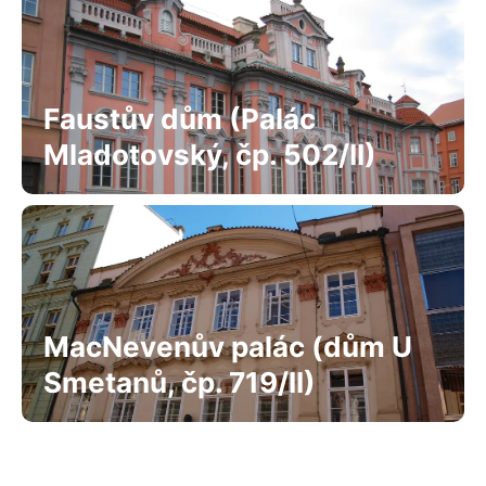
Faustův dům (Palác
Mladotovský, čp. 502/II)
MacNevenův palác (dům U
Smetanů, čp. 719/II)