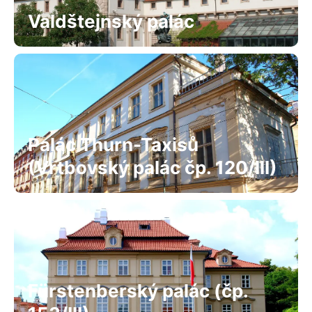
Valdštejnský palác
Palác Thurn-Taxisů
(Vrtbovský palác čp. 120/III)
Fürstenberský palác (čp.