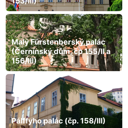
153/III)
Malý Fürstenberský palác
(Černínský dům, čp 155/II a
156/III)
Pálffyho palác (čp. 158/III)