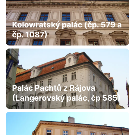
Kolowratský palác (čp. 579 a
čp. 1087)
Palác Pachtů z Rájova
(Langerovský palác, čp 585)