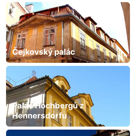
Čejkovský palác
Palác Hochbergů z
Hennersdorfu