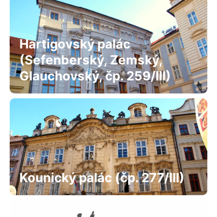
Hartigovský palác
(Sefenberský, Zemský,
Glauchovský, čp. 259/III)
Kounický palác (čp. 277/III)