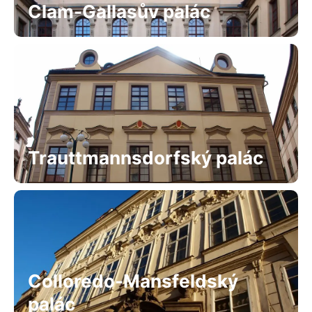
Clam-Gallasův palác
Trauttmannsdorfský palác
Colloredo-Mansfeldský
palác