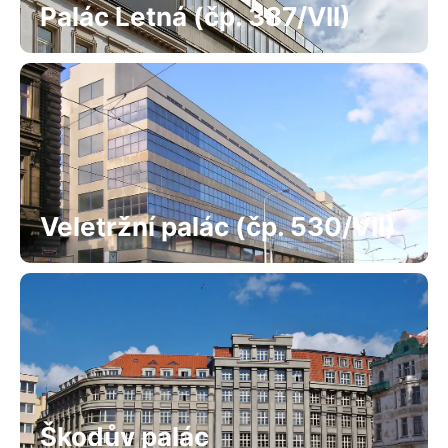
Palác Letná (čp. 387/VII)
Veletržní palác (čp. 530/VII)
Škodův palác