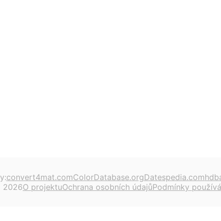
y:
convert4mat.com
ColorDatabase.org
Datespedia.com
hdb
 2026
O projektu
Ochrana osobních údajů
Podmínky používá