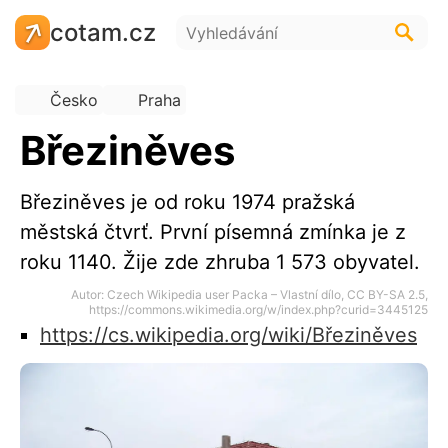
cotam.cz
Česko
Praha
Březiněves
Březiněves je od roku 1974 pražská
městská čtvrť. První písemná zmínka je z
roku 1140. Žije zde zhruba 1 573 obyvatel.
Autor: Czech Wikipedia user Packa – Vlastní dílo, CC BY-SA 2.5,
https://commons.wikimedia.org/w/index.php?curid=3445125
https://cs.wikipedia.org/wiki/Březiněves