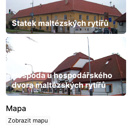
Statek maltézských rytířů
Hospoda u hospodářského
dvora maltézských rytířů
Mapa
Zobrazit mapu