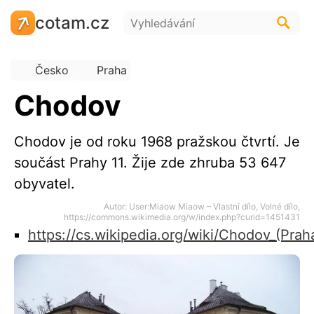
cotam.cz
Česko
Praha
Chodov
Chodov je od roku 1968 pražskou čtvrtí. Je
součást Prahy 11. Žije zde zhruba 53 647
obyvatel.
Autor: User:Miaow Miaow – Vlastní dílo, Volné dílo,
https://commons.wikimedia.org/w/index.php?curid=1451431
https://cs.wikipedia.org/wiki/Chodov_(Prah